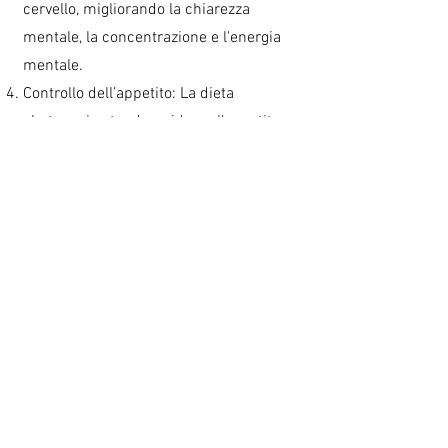
cervello, migliorando la chiarezza
mentale, la concentrazione e l'energia
mentale.
Controllo dell’appetito: La dieta
chetogenica tende a ridurre l’appetito
grazie alla stabilizzazione dei livelli di
zucchero nel sangue e alla maggiore
produzione di chetoni, che sono noti per
avere un effetto saziante.
Benefici cardiovascolari: Alcuni studi
indicano che la dieta chetogenica può
migliorare i livelli di colesterolo,
abbassando i trigliceridi e aumentando
il colesterolo HDL (quello "buono").