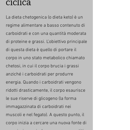
ciclica
La dieta chetogenica (o dieta keto) è un
regime alimentare a basso contenuto di
carboidrati e con una quantità moderata
di proteine e grassi. L’obiettivo principale
di questa dieta è quello di portare il
corpo in uno stato metabolico chiamato
chetosi, in cui il corpo brucia i grassi
anziché i carboidrati per produrre
energia. Quando i carboidrati vengono
ridotti drasticamente, il corpo esaurisce
le sue riserve di glicogeno (la forma
immagazzinata di carboidrati nei
muscoli e nel fegato). A questo punto, il
corpo inizia a cercare una nuova fonte di