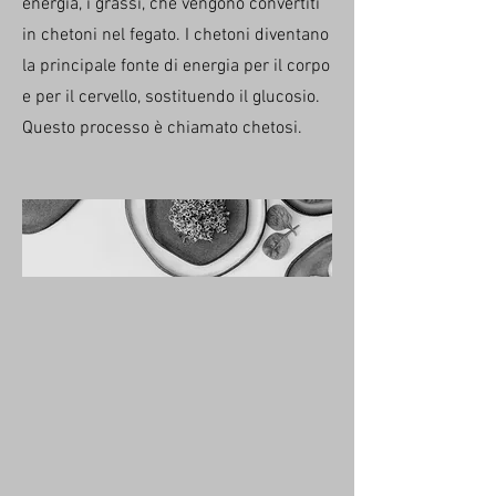
energia, i grassi, che vengono convertiti
in chetoni nel fegato. I chetoni diventano
la principale fonte di energia per il corpo
e per il cervello, sostituendo il glucosio.
Questo processo è chiamato chetosi.