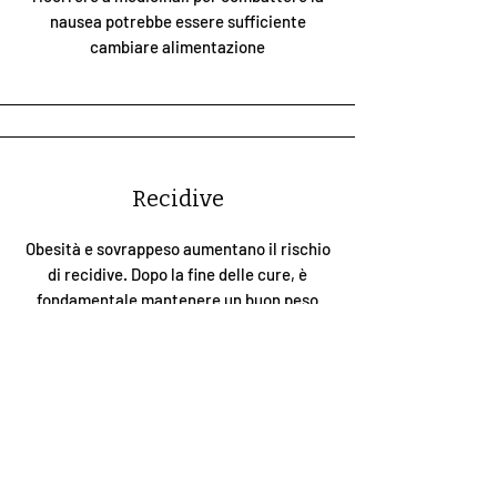
nausea potrebbe essere sufficiente
cambiare alimentazione
Recidive
Obesità e sovrappeso aumentano il rischio
di recidive. Dopo la fine delle cure, è
fondamentale mantenere un buon peso
corporeo e tenere sotto certi limiti
specifici la massa grassa.