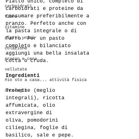
Piatto unico, completo di 
carboidrati
carboidrati e proteine da 
consumare preferibilmente a 
fibre
pranzo. Perfetto anche con 
vitamine
la pasta integrale o di 
piatti unici
farro. Per un pasto 
completo e bilanciato 
colazione
aggiungi una bella insalata 
pranzo e cena
cotta o cruda.
vellutate
Ingredienti
#io sto a casa... attività fisica
oncologia
Trenette (meglio 
integrali), ricotta 
affumicata, olio 
extravergine di 
oliva, pomodorini 
ciliegina, foglie di 
basilico, sale e pepe.