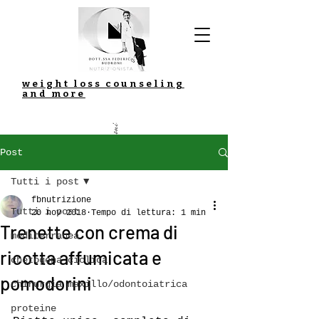
weight loss counseling
and more
Dott.ssa Federica Budroni
Post
Tutti i post
fbnutrizione
Tutti i post
20 nov 2018
Tempo di lettura: 1 min
Trenette con crema di
mediterranea
ricotta affumicata e
chetogena ciclica
pomodorini
chirurgia maxillo/odontoiatrica
proteine