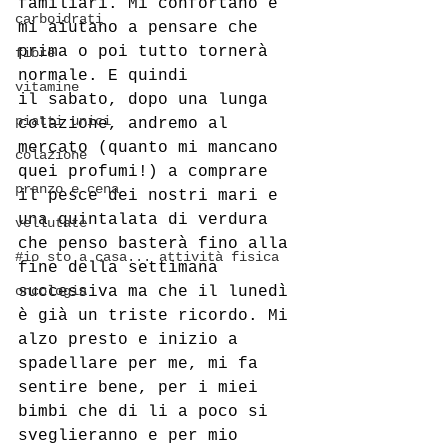
familiari. Mi confortano e 
carboidrati
mi aiutano a pensare che 
prima o poi tutto tornerà 
fibre
normale. E quindi
vitamine
il sabato, dopo una lunga 
piatti unici
colazione, andremo al 
mercato (quanto mi mancano 
colazione
quei profumi!) a comprare 
pranzo e cena
il pesce dei nostri mari e 
una quintalata di verdura 
vellutate
che penso basterà fino alla 
#io sto a casa... attività fisica
fine della settimana 
oncologia
successiva ma che il lunedì 
è già un triste ricordo. Mi 
alzo presto e inizio a 
spadellare per me, mi fa 
sentire bene, per i miei 
bimbi che di li a poco si 
sveglieranno e per mio 