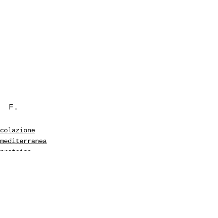
F.
colazione
mediterranea
proteine