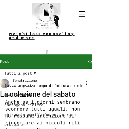
weight loss counseling
and more
Dott.ssa Federica Budroni
Post
Tutti i post
fbnutrizione
Tutti i post
21 mar 2020
Tempo di lettura: 1 min
La colazione del sabato
mediterranea
Anche se i giorni sembrano 
chetogena ciclica
scorrere tutti uguali, non 
chirurgia maxillo/odontoiatrica
ho nessuna intenzione di 
rinunciare ai piccoli riti 
proteine